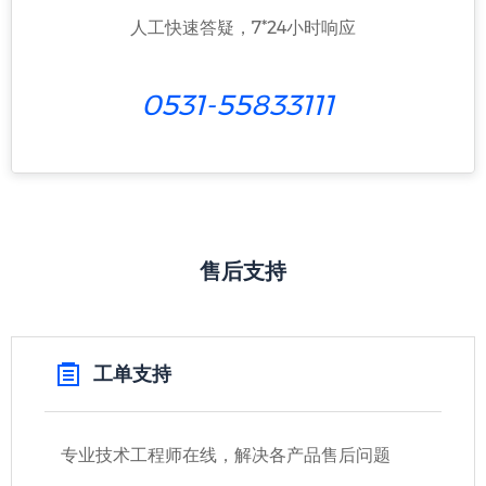
人工快速答疑，7*24小时响应
0531-55833111
售后支持
工单支持
专业技术工程师在线，解决各产品售后问题