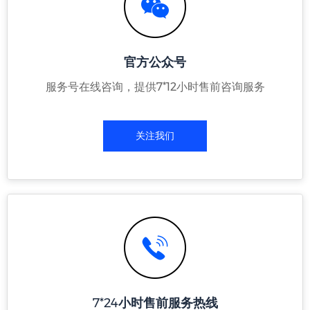
官方公众号
服务号在线咨询，提供7*12小时售前咨询服务
关注我们
7*24小时售前服务热线