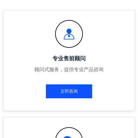
专业售前顾问
顾问式服务，提供专业产品咨询
立即咨询