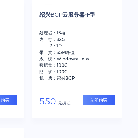
绍兴BGP云服务器-F型
处理器：16核
内 存：32G
I P：1个
带 宽：35M峰值
系 统：Windows/Linux
数据盘：100G
防 御：100G
机 房：绍兴BGP
550
即购买
立即购买
元/月起