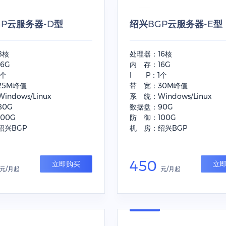
GP云服务器-D型
绍兴BGP云服务器-E型
8核
处理器：16核
6G
内 存：16G
1个
I P：1个
25M峰值
带 宽：30M峰值
ndows/Linux
系 统：Windows/Linux
80G
数据盘：90G
00G
防 御：100G
绍兴BGP
机 房：绍兴BGP
450
立即购买
立
元/月起
元/月起