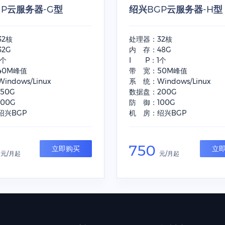
GP云服务器-G型
绍兴BGP云服务器-H型
32核
处理器：32核
2G
内 存：48G
1个
I P：1个
40M峰值
带 宽：50M峰值
ndows/Linux
系 统：Windows/Linux
50G
数据盘：200G
00G
防 御：100G
绍兴BGP
机 房：绍兴BGP
0
750
立即购买
立
元/月起
元/月起