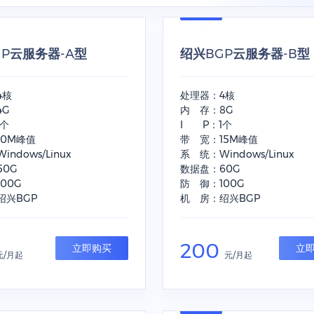
GP云服务器-A型
绍兴BGP云服务器-B型
4核
处理器：4核
4G
内 存：8G
1个
I P：1个
10M峰值
带 宽：15M峰值
ndows/Linux
系 统：Windows/Linux
50G
数据盘：60G
00G
防 御：100G
绍兴BGP
机 房：绍兴BGP
200
立即购买
立
元/月起
元/月起