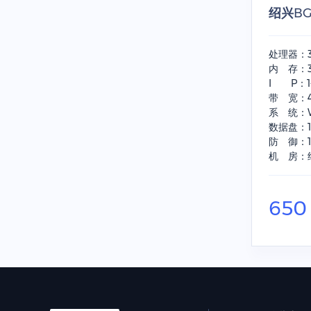
绍兴B
处理器：
内 存：3
I P：
带 宽：
系 统：Wi
数据盘：1
防 御：1
机 房：
65