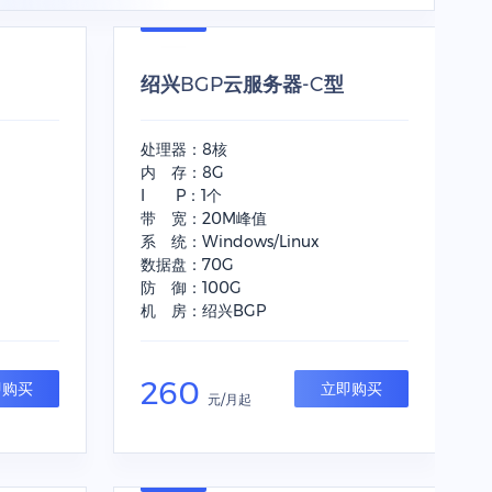
绍兴BGP云服务器-C型
处理器：8核
内 存：8G
I P：1个
带 宽：20M峰值
系 统：Windows/Linux
数据盘：70G
防 御：100G
机 房：绍兴BGP
260
即购买
立即购买
元/月起