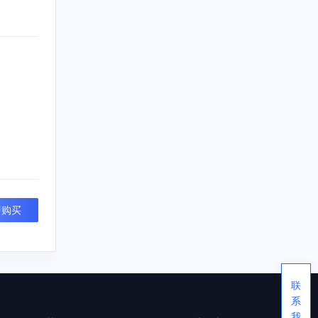
即购买
联
系
我