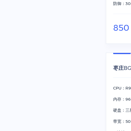
防御：30
85
枣庄BGP
CPU：R9
内存：96
硬盘：三星 
带宽：50