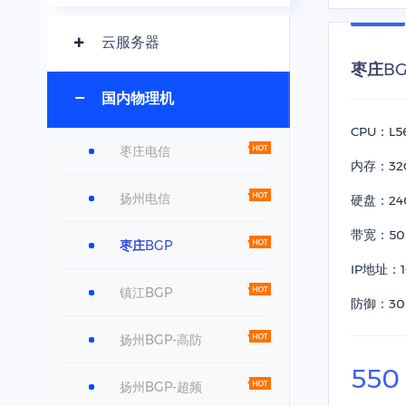
云服务器
枣庄BGP
国内物理机
CPU：L5
枣庄电信
内存：32
扬州电信
硬盘：240
带宽：50
枣庄BGP
IP地址：1
镇江BGP
防御：30
扬州BGP-高防
550
扬州BGP-超频