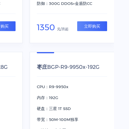
C
防御：300G DDOS+金盾防CC
1350
即购买
立即购买
元/月起
28G
枣庄BGP-R9-9950x-192G
CPU：R9-9950x
内存：192G
硬盘：三星 1T SSD
带宽：50M-100M独享