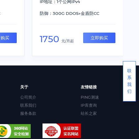
IP地址：1个公网IPv4
C
防御：300G DDOS+金盾防CC
1750
即购买
立即购买
元/月起
联
系
我
关于
友情链接
们
公司简介
PING测速
联系我们
IP库查询
服务条款
站长之家