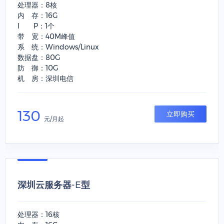
处理器：8核
内 存：16G
I P：1个
带 宽：40M峰值
系 统：Windows/Linux
数据盘：80G
防 御：10G
机 房：深圳电信
130
立即购买
元/月起
深圳云服务器-E型
处理器：16核