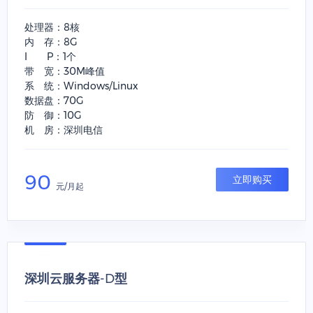
处理器：8核
内 存：8G
I P：1个
带 宽：30M峰值
系 统：Windows/Linux
数据盘：70G
防 御：10G
机 房：深圳电信
90
立即购买
元/月起
深圳云服务器-D型