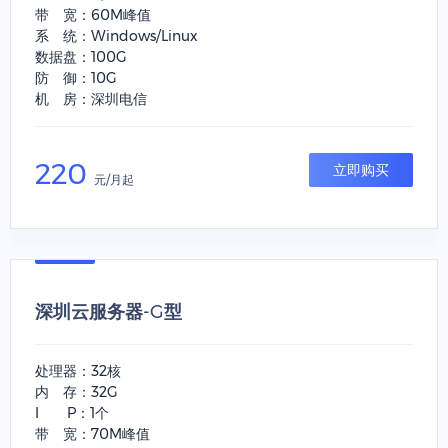
带 宽：60M峰值
系 统：Windows/Linux
数据盘：100G
防 御：10G
机 房：深圳电信
220
立即购买
元/月起
深圳云服务器-G型
处理器：32核
内 存：32G
I P：1个
带 宽：70M峰值