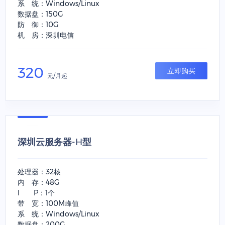
系 统：Windows/Linux
数据盘：150G
防 御：10G
机 房：深圳电信
320
立即购买
元/月起
深圳云服务器-H型
处理器：32核
内 存：48G
I P：1个
带 宽：100M峰值
系 统：Windows/Linux
数据盘：200G