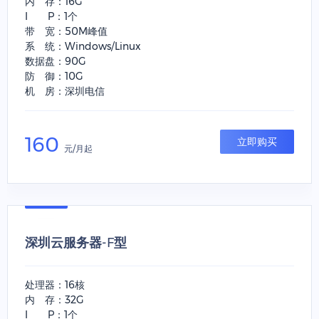
内 存：16G
I P：1个
带 宽：50M峰值
系 统：Windows/Linux
数据盘：90G
防 御：10G
机 房：深圳电信
160
立即购买
元/月起
深圳云服务器-F型
处理器：16核
内 存：32G
I P：1个