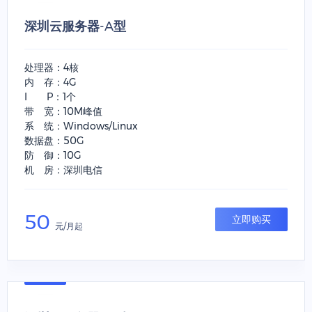
深圳云服务器-A型
处理器：4核
内 存：4G
I P：1个
带 宽：10M峰值
系 统：Windows/Linux
数据盘：50G
防 御：10G
机 房：深圳电信
50
立即购买
元/月起